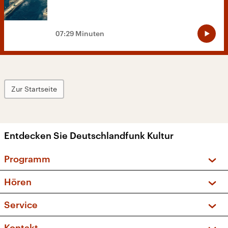
07:29 Minuten
Zur Startseite
Entdecken Sie Deutschlandfunk Kultur
Programm
Vorschau und Rückschau
Hören
Sendungen und Podcasts
Livestream
Service
Musikliste
Frequenzen (UKW + DAB+)
FAQ
Kontakt
Kakadu – Das Kinderprogramm