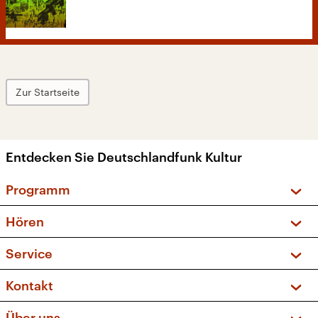
Zur Startseite
Entdecken Sie Deutschlandfunk Kultur
Programm
Vorschau und Rückschau
Hören
Sendungen und Podcasts
Livestream
Service
Musikliste
Frequenzen (UKW + DAB+)
FAQ
Kontakt
Kakadu – Das Kinderprogramm
Apps
Archiv
Hörerservice
Über uns