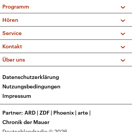
Programm
Vorschau und Rückschau
Hören
Sendungen und Podcasts
Livestream
Service
Musikliste
Frequenzen (UKW + DAB+)
FAQ
Kontakt
Kakadu – Das Kinderprogramm
Apps
Archiv
Hörerservice
Über uns
Newsletter
Social Media
Deutschlandradio
RSS
Datenschutzerklärung
Presse
Veranstaltungen
Nutzungsbedingungen
Karriere
Impressum
Transparenz
Korrekturen und Richtigstellungen
Partner
ARD
|
ZDF
|
Phoenix
|
arte
|
Barrierefreiheit
Chronik der Mauer
Deutschlandradio © 2026