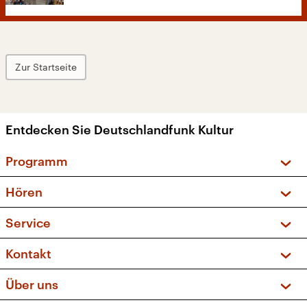
Zur Startseite
Entdecken Sie Deutschlandfunk Kultur
Programm
Vorschau und Rückschau
Hören
Sendungen und Podcasts
Livestream
Service
Musikliste
Frequenzen (UKW + DAB+)
FAQ
Kontakt
Kakadu – Das Kinderprogramm
Apps
Archiv
Hörerservice
Über uns
Newsletter
Social Media