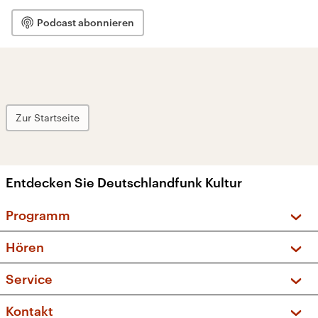
Podcast abonnieren
Zur Startseite
Entdecken Sie Deutschlandfunk Kultur
Programm
Vorschau und Rückschau
Hören
Sendungen und Podcasts
Livestream
Service
Musikliste
Frequenzen (UKW + DAB+)
FAQ
Kontakt
Kakadu – Das Kinderprogramm