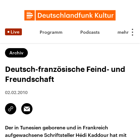
Live
Programm
Podcasts
Archiv
Deutsch-französische Feind- und
Freundschaft
02.02.2010
Email
Link
kopieren/teilen
Der in Tunesien geborene und in Frankreich
aufgewachsene Schriftsteller Hédi Kaddour hat mit