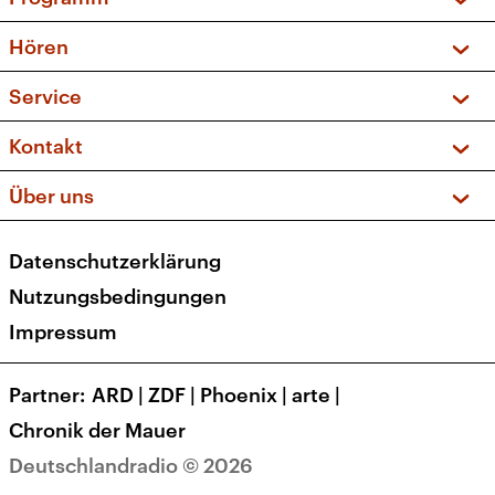
Vorschau und Rückschau
Hören
Sendungen und Podcasts
Livestream
Service
Musikliste
Frequenzen (UKW + DAB+)
FAQ
Kontakt
Kakadu – Das Kinderprogramm
Apps
Archiv
Hörerservice
Über uns
Newsletter
Social Media
Deutschlandradio
RSS
Datenschutzerklärung
Presse
Veranstaltungen
Nutzungsbedingungen
Karriere
Impressum
Transparenz
Korrekturen und Richtigstellungen
Partner
ARD
|
ZDF
|
Phoenix
|
arte
|
Barrierefreiheit
Chronik der Mauer
Deutschlandradio © 2026