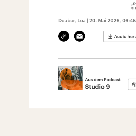
„S
© 
Deuber, Lea
|
20. Mai 2026, 06:45
Link
Email
Audio her
kopieren/teilen
Aus dem Podcast
Studio 9