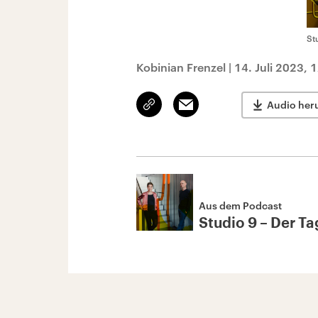
St
Kobinian Frenzel
|
14. Juli 2023, 
Link
Email
Audio her
kopieren/teilen
Aus dem Podcast
Studio 9 – Der Tag