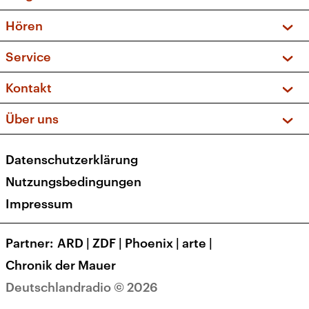
Vorschau und Rückschau
Hören
Sendungen und Podcasts
Livestream
Service
Musikliste
Frequenzen (UKW + DAB+)
FAQ
Kontakt
Kakadu – Das Kinderprogramm
Apps
Archiv
Hörerservice
Über uns
Newsletter
Social Media
Deutschlandradio
RSS
Datenschutzerklärung
Presse
Veranstaltungen
Nutzungsbedingungen
Karriere
Impressum
Transparenz
Korrekturen und Richtigstellungen
Partner
ARD
|
ZDF
|
Phoenix
|
arte
|
Barrierefreiheit
Chronik der Mauer
Deutschlandradio © 2026