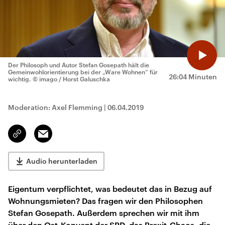
Der Philosoph und Autor Stefan Gosepath hält die
Gemeinwohlorientierung bei der „Ware Wohnen“ für
26:04 Minuten
wichtig.
© imago / Horst Galuschka
Moderation: Axel Flemming
|
06.04.2019
Email
Link
kopieren/teilen
Audio herunterladen
Eigentum verpflichtet, was bedeutet das in Bezug auf
Wohnungsmieten? Das fragen wir den Philosophen
Stefan Gosepath. Außerdem sprechen wir mit ihm
über den Ost-Konvent der SPD, das Brexit-Chaos, die