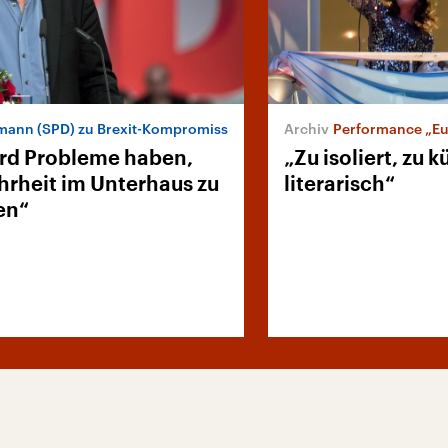
mann (SPD) zu Brexit-Kompromiss
Performance „Europ
rd Probleme haben,
„Zu isoliert, zu k
hrheit im Unterhaus zu
literarisch“
en“