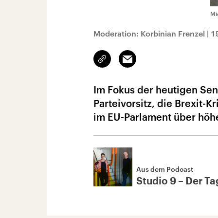
Mi
Moderation: Korbinian Frenzel
|
1
Link
Email
kopieren/teilen
Im Fokus der heutigen Se
Parteivorsitz, die Brexit-
im EU-Parlament über höh
Aus dem Podcast
Studio 9 – Der Tag