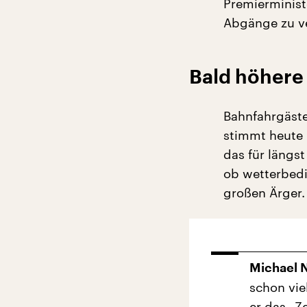
Premierministe
Abgänge zu ve
Bald höhere
Bahnfahrgäste
stimmt heute 
das für längs
ob wetterbedi
großen Ärger.
Michael
schon vie
er das „Z