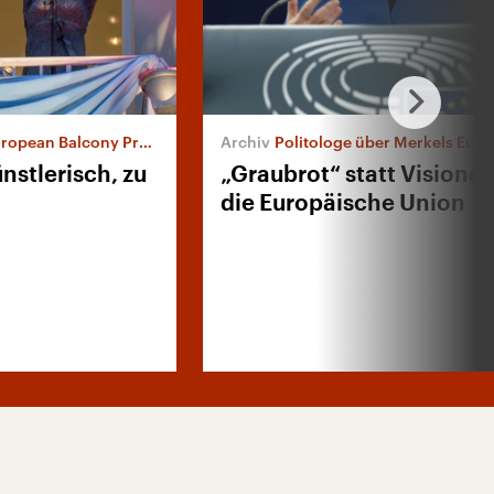
ean Balcony Project“
Politologe über Merkels Eur
ünstlerisch, zu
„Graubrot“ statt Visionen
die Europäische Union