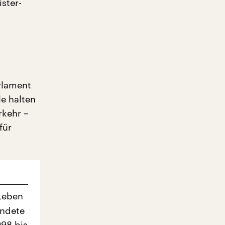
ster-
rlament
e halten
rkehr –
für
 Leben
ündete
998 bis