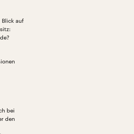
Blick auf
itz:
nde?
sionen
ch bei
er den