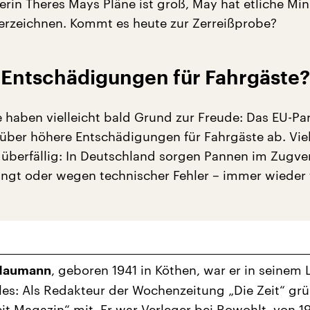
rin Theres Mays Pläne ist groß, May hat etliche Mini
rzeichnen. Kommt es heute zur Zerreißprobe?
 Entschädigungen für Fahrgäste?
 haben vielleicht bald Grund zur Freude: Das EU-Pa
über höhere Entschädigungen für Fahrgäste ab. Viel
t überfällig: In Deutschland sorgen Pannen im Zugve
ngt oder wegen technischer Fehler – immer wieder 
, geboren 1941 in Köthen, war er in seinem
 Naumann
les: Als Redakteur der Wochenzeitung „Die Zeit“ gr
eit Magazin“ mit. Er war Verleger bei Rowohlt, von 1