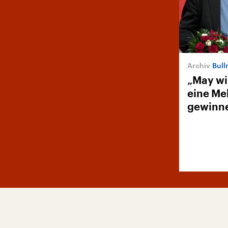
Bull
„May wi
eine Me
gewinn