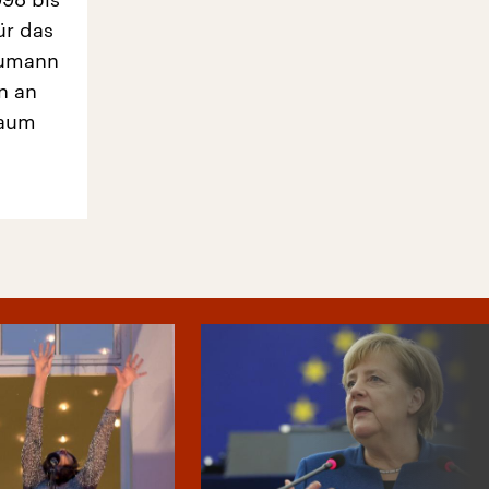
ür das
aumann
n an
Raum