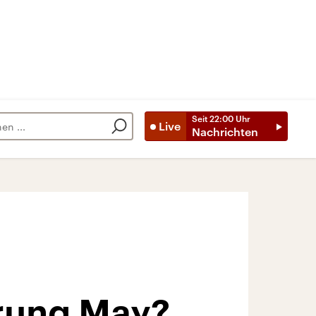
Seit
22:00
Uhr
Live
Nachrichten
erung May?