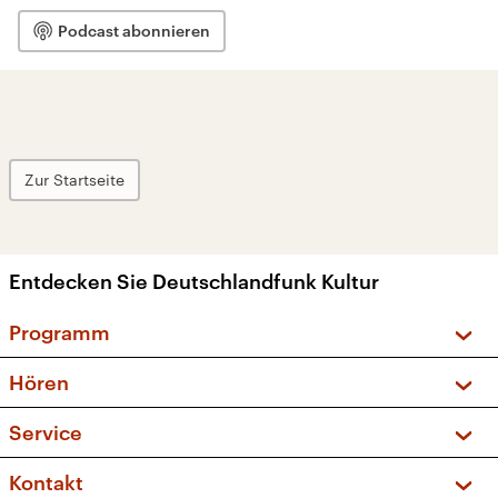
Podcast abonnieren
Zur Startseite
Entdecken Sie Deutschlandfunk Kultur
Programm
Vorschau und Rückschau
Hören
Sendungen und Podcasts
Livestream
Service
Musikliste
Frequenzen (UKW + DAB+)
FAQ
Kontakt
Kakadu – Das Kinderprogramm