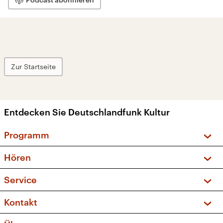
Zur Startseite
Entdecken Sie Deutschlandfunk Kultur
Programm
Vorschau und Rückschau
Hören
Sendungen und Podcasts
Livestream
Service
Musikliste
Frequenzen (UKW + DAB+)
FAQ
Kontakt
Kakadu – Das Kinderprogramm
Apps
Archiv
Hörerservice