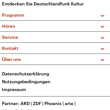
Entdecken Sie Deutschlandfunk Kultur
Programm
Vorschau und Rückschau
Hören
Sendungen und Podcasts
Livestream
Service
Musikliste
Frequenzen (UKW + DAB+)
FAQ
Kontakt
Kakadu – Das Kinderprogramm
Apps
Archiv
Hörerservice
Über uns
Newsletter
Social Media
Deutschlandradio
RSS
Datenschutzerklärung
Presse
Veranstaltungen
Nutzungsbedingungen
Karriere
Impressum
Transparenz
Korrekturen und Richtigstellungen
Partner
ARD
|
ZDF
|
Phoenix
|
arte
|
Barrierefreiheit