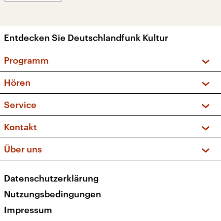
Entdecken Sie Deutschlandfunk Kultur
Programm
Vorschau und Rückschau
Hören
Sendungen und Podcasts
Livestream
Service
Musikliste
Frequenzen (UKW + DAB+)
FAQ
Kontakt
Kakadu – Das Kinderprogramm
Apps
Archiv
Hörerservice
Über uns
Newsletter
Social Media
Deutschlandradio
RSS
Datenschutzerklärung
Presse
Veranstaltungen
Nutzungsbedingungen
Karriere
Impressum
Transparenz