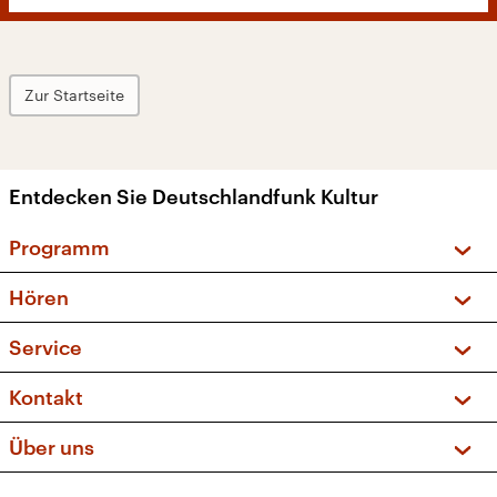
Zur Startseite
Entdecken Sie Deutschlandfunk Kultur
Programm
Vorschau und Rückschau
Hören
Sendungen und Podcasts
Livestream
Service
Musikliste
Frequenzen (UKW + DAB+)
FAQ
Kontakt
Kakadu – Das Kinderprogramm
Apps
Archiv
Hörerservice
Über uns
Newsletter
Social Media
Deutschlandradio
RSS