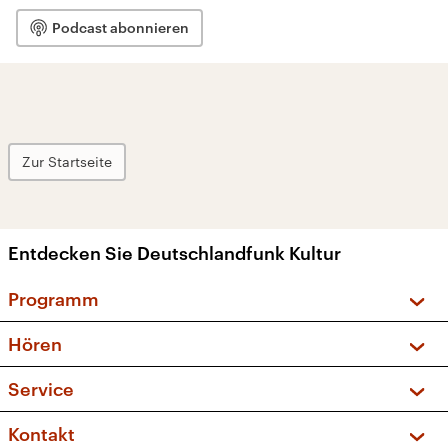
Podcast abonnieren
Zur Startseite
Entdecken Sie Deutschlandfunk Kultur
Programm
Vorschau und Rückschau
Hören
Sendungen und Podcasts
Livestream
Service
Musikliste
Frequenzen (UKW + DAB+)
FAQ
Kontakt
Kakadu – Das Kinderprogramm