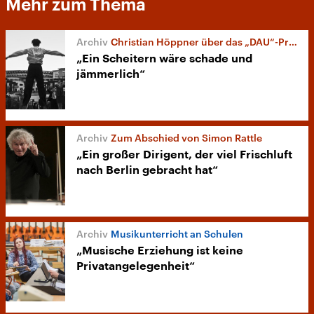
Mehr zum Thema
Christian Höppner über das „DAU“-Projekt
„Ein Scheitern wäre schade und
jämmerlich“
Zum Abschied von Simon Rattle
„Ein großer Dirigent, der viel Frischluft
nach Berlin gebracht hat“
Musikunterricht an Schulen
„Musische Erziehung ist keine
Privatangelegenheit“