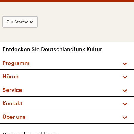
Zur Startseite
Entdecken Sie Deutschlandfunk Kultur
Programm
Vorschau und Rückschau
Hören
Sendungen und Podcasts
Livestream
Service
Musikliste
Frequenzen (UKW + DAB+)
FAQ
Kontakt
Kakadu – Das Kinderprogramm
Apps
Archiv
Hörerservice
Über uns
Newsletter
Social Media
Deutschlandradio
RSS