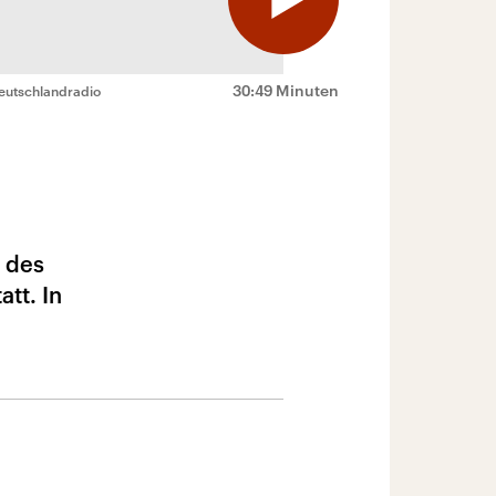
30:49 Minuten
eutschlandradio
e des
tt. In