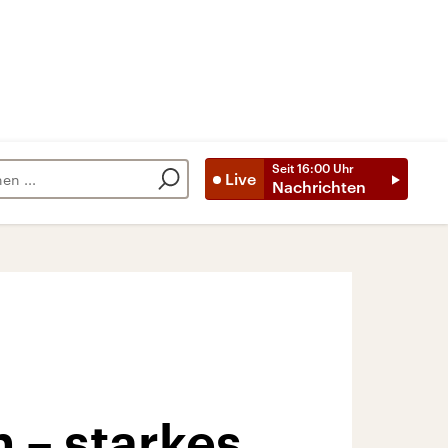
Seit
16:00
Uhr
Live
Nachrichten
 – starkes