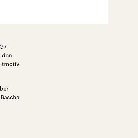
 G7-
l den
itmotiv
über
 Bascha