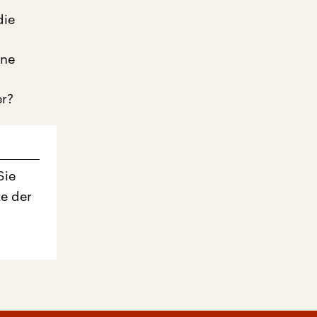
die
hne
er?
Sie
ze der