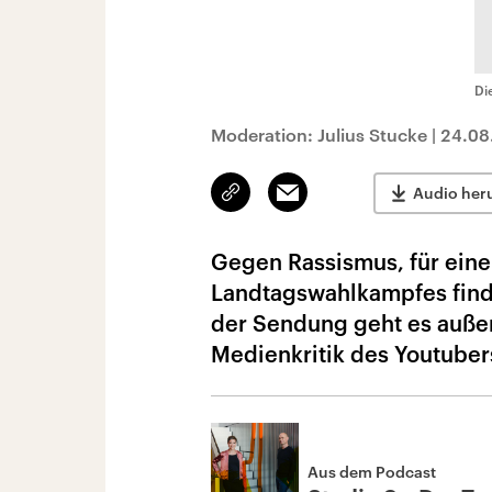
Di
Moderation: Julius Stucke
|
24.08
Link
Email
Audio her
kopieren/teilen
Gegen Rassismus, für eine 
Landtagswahlkampfes finde
der Sendung geht es auß
Medienkritik des Youtuber
Aus dem Podcast