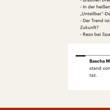
- In der heiß
„Unteilbar“-D
- Der Trend i
Zukunft?
- Rezo bei Spa
Bascha M
stand von
taz.