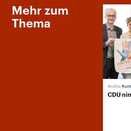
Mehr zum
Thema
#unt
CDU nim