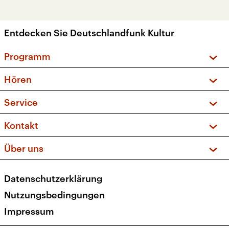
Entdecken Sie Deutschlandfunk Kultur
Programm
Vorschau und Rückschau
Hören
Sendungen und Podcasts
Livestream
Service
Musikliste
Frequenzen (UKW + DAB+)
FAQ
Kontakt
Kakadu – Das Kinderprogramm
Apps
Archiv
Hörerservice
Über uns
Newsletter
Social Media
Deutschlandradio
RSS
Datenschutzerklärung
Presse
Veranstaltungen
Nutzungsbedingungen
Karriere
Impressum
Transparenz