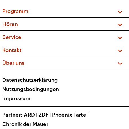
Programm
Vorschau und Rückschau
Hören
Sendungen und Podcasts
Livestream
Service
Musikliste
Frequenzen (UKW + DAB+)
FAQ
Kontakt
Kakadu – Das Kinderprogramm
Apps
Archiv
Hörerservice
Über uns
Newsletter
Social Media
Deutschlandradio
RSS
Datenschutzerklärung
Presse
Veranstaltungen
Nutzungsbedingungen
Karriere
Impressum
Transparenz
Korrekturen und Richtigstellungen
Partner
ARD
|
ZDF
|
Phoenix
|
arte
|
Barrierefreiheit
Chronik der Mauer