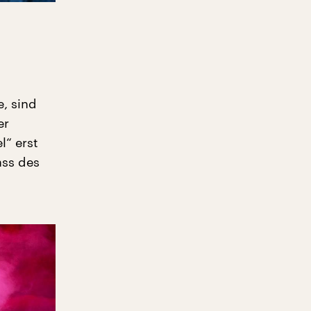
, sind
er
l“ erst
ass des