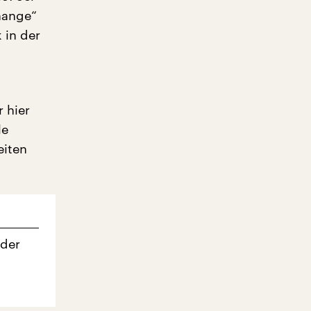
hange“
 in der
 hier
le
eiten
 der