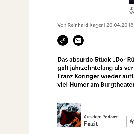
„D
We
Von Reinhard Kager
|
20.04.2018
Link
Email
kopieren/teilen
Das absurde Stück „Der Rü
galt jahrzehntelang als ve
Franz Koringer wieder auft
viel Humor am Burgtheater
Aus dem Podcast
Fazit