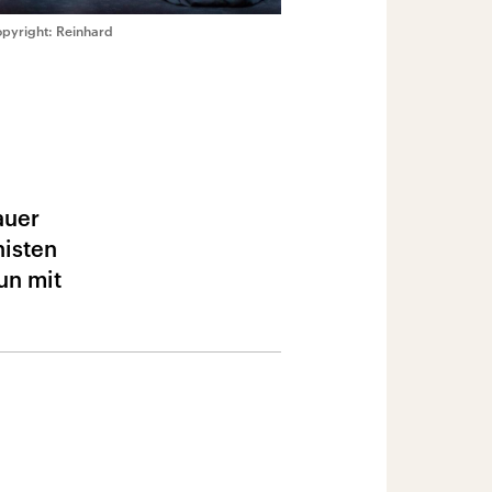
pyright: Reinhard
auer
nisten
un mit