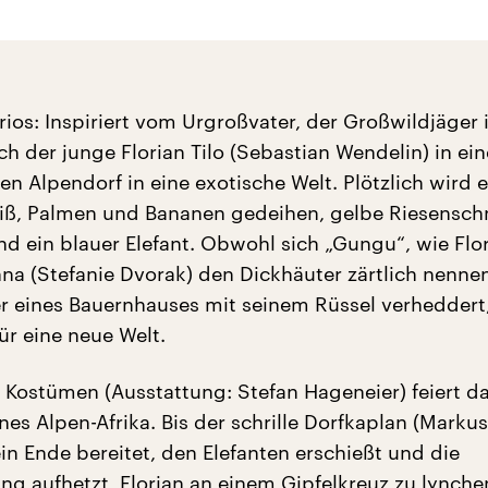
urios: Inspiriert vom Urgroßvater, der Großwildjäger i
ch der junge Florian Tilo (Sebastian Wendelin) in ei
en Alpendorf in eine exotische Welt. Plötzlich wird e
eiß, Palmen und Bananen gedeihen, gelbe Riesensc
nd ein blauer Elefant. Obwohl sich „Gungu“, wie Flo
nna (Stefanie Dvorak) den Dickhäuter zärtlich nenne
er eines Bauernhauses mit seinem Rüssel verheddert,
r eine neue Welt.
n Kostümen (Ausstattung: Stefan Hageneier) feiert d
nes Alpen-Afrika. Bis der schrille Dorfkaplan (Marku
in Ende bereitet, den Elefanten erschießt und die
ng aufhetzt, Florian an einem Gipfelkreuz zu lynche