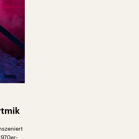
ytmik
nszeniert
1970er-