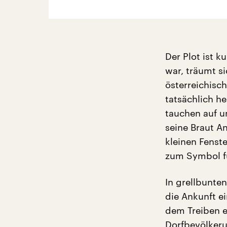
Der Plot ist k
war, träumt si
österreichisch
tatsächlich h
tauchen auf u
seine Braut A
kleinen Fenst
zum Symbol fü
In grellbunte
die Ankunft ei
dem Treiben e
Dorfbevölkeru