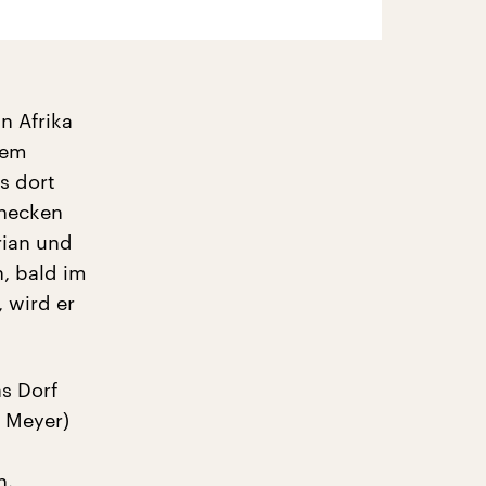
n Afrika
nem
s dort
hnecken
rian und
n, bald im
 wird er
as Dorf
s Meyer)
n.