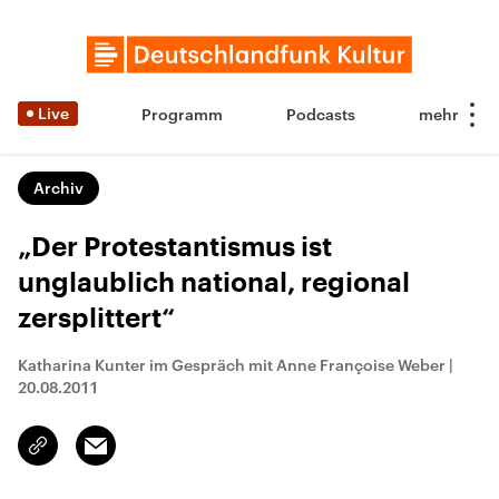
Live
Programm
Podcasts
Archiv
„Der Protestantismus ist
unglaublich national, regional
zersplittert“
Katharina Kunter im Gespräch mit Anne Françoise Weber
|
20.08.2011
Email
Link
kopieren/teilen