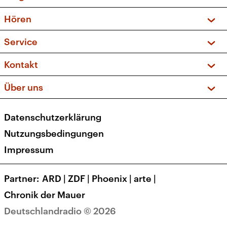
Vorschau und Rückschau
Hören
Sendungen und Podcasts
Livestream
Service
Musikliste
Frequenzen (UKW + DAB+)
FAQ
Kontakt
Kakadu – Das Kinderprogramm
Apps
Archiv
Hörerservice
Über uns
Newsletter
Social Media
Deutschlandradio
RSS
Datenschutzerklärung
Presse
Veranstaltungen
Nutzungsbedingungen
Karriere
Impressum
Transparenz
Korrekturen und Richtigstellungen
Partner
ARD
|
ZDF
|
Phoenix
|
arte
|
Barrierefreiheit
Chronik der Mauer
Deutschlandradio © 2026