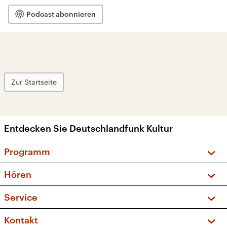
Podcast abonnieren
Zur Startseite
Entdecken Sie Deutschlandfunk Kultur
Programm
Vorschau und Rückschau
Hören
Sendungen und Podcasts
Livestream
Service
Musikliste
Frequenzen (UKW + DAB+)
FAQ
Kontakt
Kakadu – Das Kinderprogramm