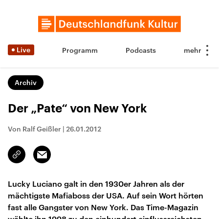
Live
Programm
Podcasts
Archiv
Der „Pate“ von New York
Von Ralf Geißler
|
26.01.2012
Email
Link
kopieren/teilen
Lucky Luciano galt in den 1930er Jahren als der
mächtigste Mafiaboss der USA. Auf sein Wort hörten
fast alle Gangster von New York. Das Time-Magazin
wählte ihn 1998 zu den einhundert einflussreichsten