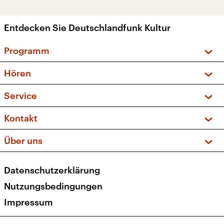
Entdecken Sie Deutschlandfunk Kultur
Programm
Vorschau und Rückschau
Hören
Sendungen und Podcasts
Livestream
Service
Musikliste
Frequenzen (UKW + DAB+)
FAQ
Kontakt
Kakadu – Das Kinderprogramm
Apps
Archiv
Hörerservice
Über uns
Newsletter
Social Media
Deutschlandradio
RSS
Datenschutzerklärung
Presse
Veranstaltungen
Nutzungsbedingungen
Karriere
Impressum
Transparenz
Korrekturen und Richtigstellungen