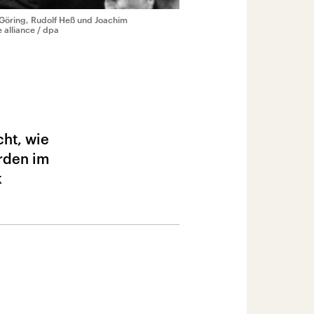
Göring, Rudolf Heß und Joachim
 alliance / dpa
cht, wie
urden im
k