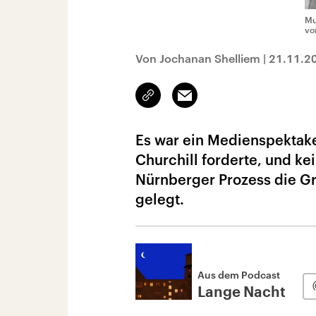
Mu
vo
Von Jochanan Shelliem
|
21.11.2
Link
Email
kopieren/teilen
Es war ein Medienspektakel
Churchill forderte, und k
Nürnberger Prozess die G
gelegt.
Aus dem Podcast
Lange Nacht