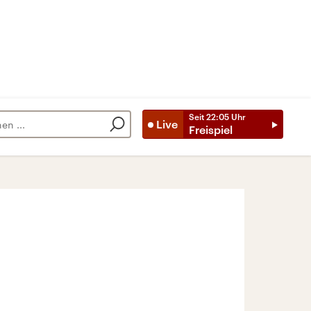
Seit
22:05
Uhr
Live
Freispiel