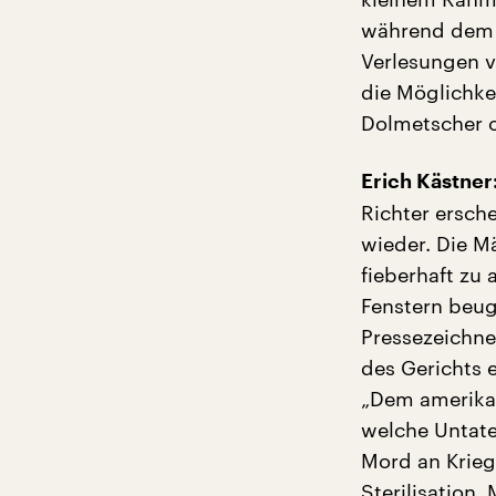
während dem P
Verlesungen v
die Möglichke
Dolmetscher o
Erich Kästner
Richter ersch
wieder. Die M
fieberhaft zu
Fenstern beug
Pressezeichne
des Gerichts e
„Dem amerikan
welche Untate
Mord an Krieg
Sterilisation