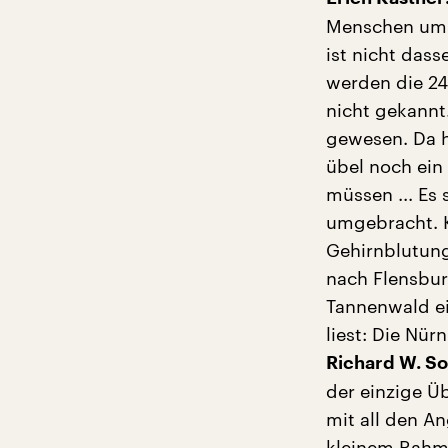
Menschen umbr
ist nicht das
werden die 24
nicht gekannt.
gewesen. Da h
übel noch ein
müssen ... Es
umgebracht. K
Gehirnblutung
nach Flensbu
Tannenwald ei
liest: Die Nür
Richard W. So
der einzige Ü
mit all den A
kleinem Rahme