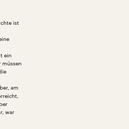
chte ist
eine
t ein
r müssen
die
ber, am
rreicht,
ber
r, war