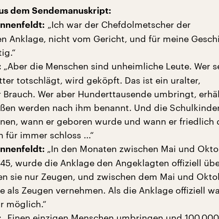
aus dem Sendemanuskript:
„Ich war der Chefdolmetscher der
nnenfeldt:
n Anklage, nicht vom Gericht, und für meine Geschi
ig.“
„Aber die Menschen sind unheimliche Leute. Wer s
:
r totschlägt, wird geköpft. Das ist ein uralter,
r Brauch. Wer aber Hunderttausende umbringt, erhäl
aßen werden nach ihm benannt. Und die Schulkinde
nen, wann er geboren wurde und wann er friedlich 
 für immer schloss ...“
„In den Monaten zwischen Mai und Okto
onnenfeldt:
45, wurde die Anklage den Angeklagten offiziell übe
en sie nur Zeugen, und zwischen dem Mai und Okto
e als Zeugen vernehmen. Als die Anklage offiziell wa
r möglich.“
„Einen einzigen Menschen umbringen und 100.000
: