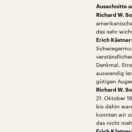
Ausschnitte 
Richard W. So
amerikanische
das sehr wicht
Erich Kästner
Schwiegermutte
verständliche
Denkmal. Str
auswendig ler
gütigen Augen
Richard W. S
21. Oktober 19
bis dahin war
konnten wir si
das nicht meh
Erich Kästner