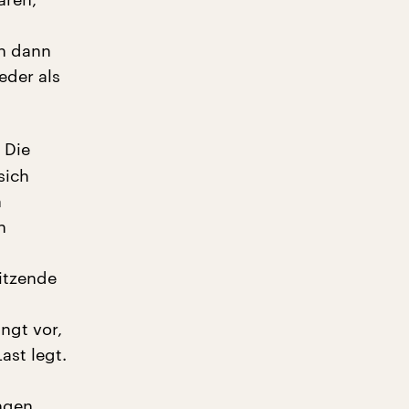
ch dann
eder als
 Die
sich
n
n
itzende
ngt vor,
ast legt.
ngen,