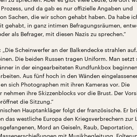
rozess, und da gab es nur offizielle Angaben und
on Sachen, die wir schon gehabt haben. Da habe i
it gehabt, in ganz intimen Befragungsräumen, entw
der als Befrager, mit diesen Nazis zu sprechen.“
„Die Scheinwerfer an der Balkendecke strahlen auf.
:
einen. Die beiden Russen tragen Uniform. Man setzt 
änner in der eingearbeiteten Rundfunkbox beginne
 arbeiten. Aus fünf hoch in den Wänden eingelassene
en sich Photographen mit ihren Kameras vor. Die
r nehmen ihre Skizzenblocks vor die Brust. Der Vors
röffnet die Sitzung.“
ischen Hauptankläger folgt der französische. Er bri
n das westliche Europa den Kriegsverbrechern zur L
sgefangenen, Mord an Geiseln, Raub, Deportation,
, Massenerschießungen mit Musikbegleitung, Folteru