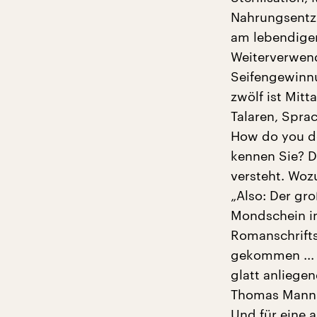
Nahrungsentzu
am lebendige
Weiterverwen
Seifengewinnun
zwölf ist Mit
Talaren, Spra
How do you do
kennen Sie? Di
versteht. Wozu
„Also: Der gr
Mondschein im
Romanschriftst
gekommen ...
glatt anliegen
Thomas Manns.
Und für eine a