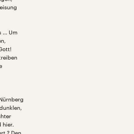
reisung
 ... Um
en,
Gott!
treiben
e
h Nürnberg
dunklen,
chter
 hier.
ort ? Den