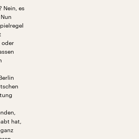
? Nein, es
! Nun
pielregel
t
l oder
lassen
h
erlin
utschen
itung
enden,
abt hat,
 ganz
aren,