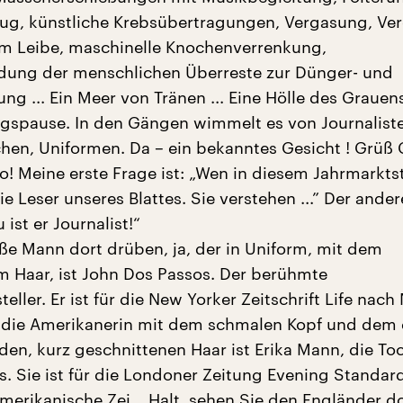
g, künstliche Krebsübertragungen, Vergasung, Ve
m Leibe, maschinelle Knochenverrenkung,
dung der menschlichen Überreste zur Dünger- und
g ... Ein Meer von Tränen ... Eine Hölle des Grauens
tagspause. In den Gängen wimmelt es von Journalist
chen, Uniformen. Da – ein bekanntes Gesicht ! Grüß 
! Meine erste Frage ist: „Wen in diesem Jahrmarkts
e Leser unseres Blattes. Sie verstehen ...” Der ander
 ist er Journalist!“
oße Mann dort drüben, ja, der in Uniform, mit dem
 Haar, ist John Dos Passos. Der berühmte
eller. Er ist für die New Yorker Zeitschrift Life nac
 die Amerikanerin mit dem schmalen Kopf und dem 
den, kurz geschnittenen Haar ist Erika Mann, die To
 Sie ist für die Londoner Zeitung Evening Standard
merikanische Zei... Halt, sehen Sie den Engländer d