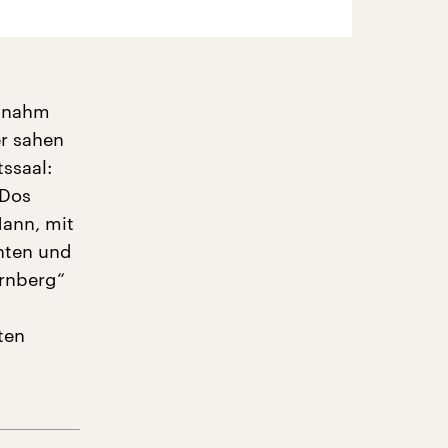
, nahm
er sahen
ssaal:
 Dos
Mann, mit
hten und
ürnberg“
ten