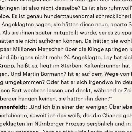
ingen ist also nicht dasselbe? Es ist also ruhmvoll
selbe. Es ist genau hunderttausendmal schrecklicher
 Angeklagten sagen, sie hätten diese neue, aparte S
 Als sie ihnen später mitgeteilt wurde, sei es zu spä
ätten sie nicht aufhören können. Da hätten sie woh
 paar Millionen Menschen über die Klinge springen 
 sind übrigens nicht mehr 24 Angeklagte. Ley hat sic
rupp, heißt es, liegt im Sterben. Kaltenbrunner hat
en. Und Martin Bormann? Ist er auf dem Wege von B
rg umgekommen? Oder hat er sich irgendwo im de
nen Bart wachsen lassen und denkt, während er Ze
nberger hängen keinen, sie hätten ihn denn?“
„Und ich bin einer der wenigen Überleb
nnenfeldt:
berlebende, soweit ich das weiß, der die Chance geh
ngeklagten im Nürnberger Prozess persönlich und in
n zu sprechen. Aber es gibt viele Leute, die dort w