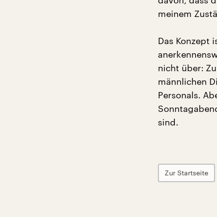
davon, dass d
meinem Zustän
Das Konzept i
anerkennenswe
nicht über: Zu
männlichen D
Personals. Ab
Sonntagabend
sind.
Zur Startseite