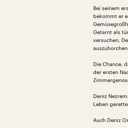
Bei seinem ers
bekommt er ei
Gemüsegroßhän
Getarnt als tü
versuchen, De
auszuhorchen
Die Chance, d
der ersten Na
Zimmergenos
Deniz Nezrem: 
Leben gerettet
Auch Deniz On