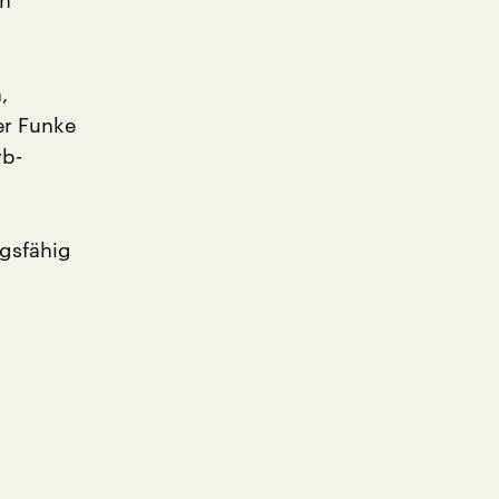
in
,
er Funke
rb-
gsfähig