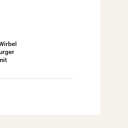
 Wirbel
urger
mit