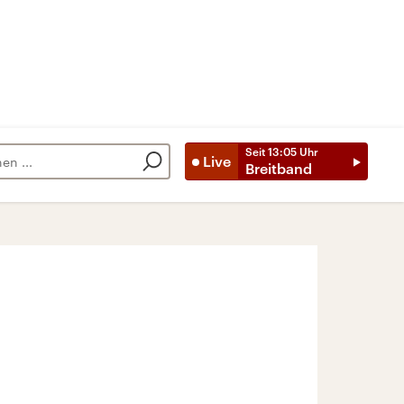
Seit
13:05
Uhr
Live
Breitband