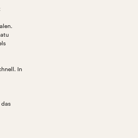
t
alen.
Batu
els
hnell. In
r das