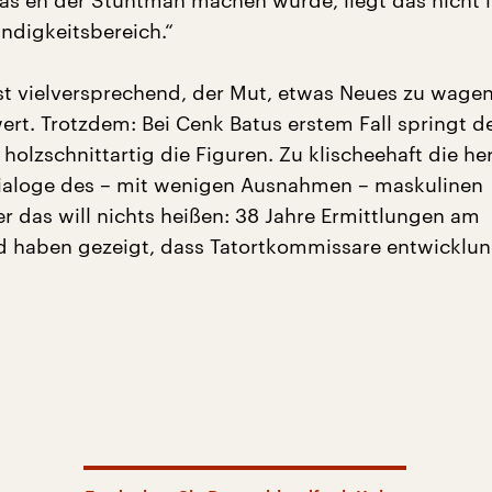
as eh der Stuntman machen würde, liegt das nicht 
digkeitsbereich.“
st vielversprechend, der Mut, etwas Neues zu wagen
rt. Trotzdem: Bei Cenk Batus erstem Fall springt d
 holzschnittartig die Figuren. Zu klischeehaft die he
ialoge des – mit wenigen Ausnahmen – maskulinen
er das will nichts heißen: 38 Jahre Ermittlungen am
 haben gezeigt, dass Tatortkommissare entwicklun