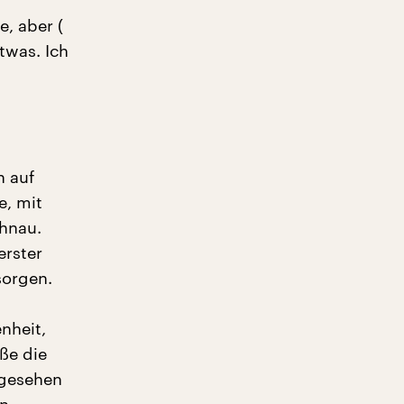
, aber (
etwas. Ich
n auf
e, mit
ohnau.
erster
sorgen.
nheit,
ße die
bgesehen