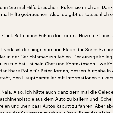
enn Sie mal Hilfe brauchen: Rufen sie mich an. Danke
n mal Hilfe gebrauchen. Also, da gibt es tatsächlich 
 Cenk Batu einen Fuß in der Tür des Nezrem-Clans...
t verlässt die eingefahrenen Pfade der Serie: Szene
r in der Gerichtsmedizin fehlen. Der einzige Kolleg
 zu tun hat, ist sein Chef und Kontaktmann Uwe K
dankbare Rolle für Peter Jordan, dessen Aufgabe in 
esteht, den Hauptdarsteller mit Informationen zu ver
„Naja. Also, ich hätte auch ganz gern mal die Gelege
aschinenpistole aus dem Auto zu ballern und ‚Schei
hreien und ‚nen paar Autos kaputt zu fahren. Aber a