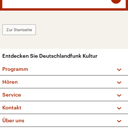
Zur Startseite
Entdecken Sie Deutschlandfunk Kultur
Programm
Vorschau und Rückschau
Hören
Sendungen und Podcasts
Livestream
Service
Musikliste
Frequenzen (UKW + DAB+)
FAQ
Kontakt
Kakadu – Das Kinderprogramm
Apps
Archiv
Hörerservice
Über uns
Newsletter
Social Media