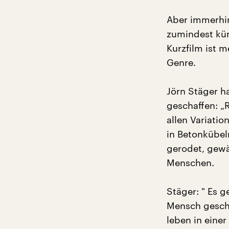
Aber immerhin
zumindest kün
Kurzfilm ist m
Genre.
Jörn Stäger h
geschaffen: „
allen Variati
in Betonkübel
gerodet, gewä
Menschen.
Stäger: " Es g
Mensch gescha
leben in einer