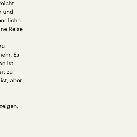
eicht
n und
endliche
ine Reise
zu
ehr. Es
en ist
eit zu
ist, aber
zeigen,