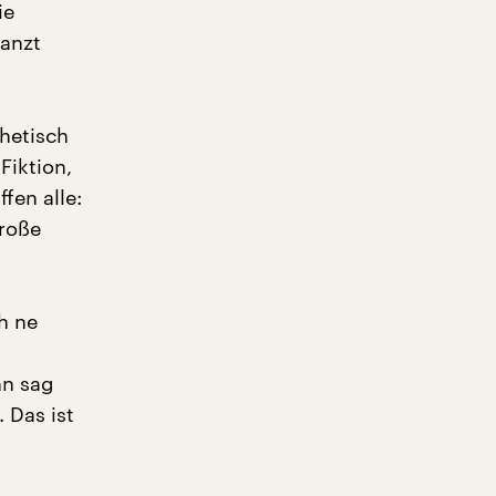
ie
lanzt
thetisch
Fiktion,
fen alle:
große
h ne
nn sag
 Das ist