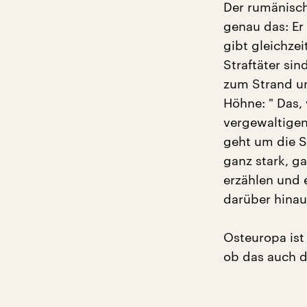
Der rumänisc
genau das: Er
gibt gleichze
Straftäter si
zum Strand un
Höhne: " Das, 
vergewaltigen
geht um die S
ganz stark, ga
erzählen und e
darüber hinau
Osteuropa ist
ob das auch di