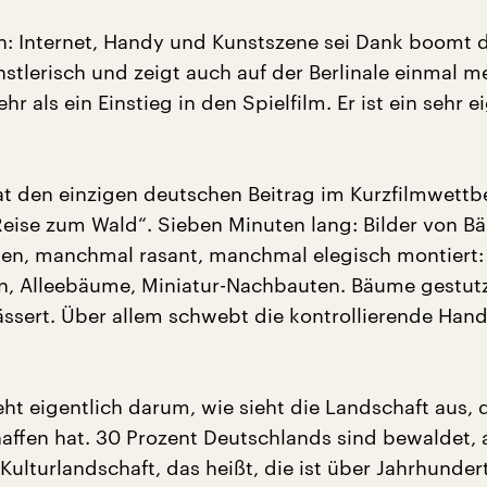
: Internet, Handy und Kunstszene sei Dank boomt 
stlerisch und zeigt auch auf der Berlinale einmal m
ehr als ein Einstieg in den Spielfilm. Er ist ein sehr 
at den einzigen deutschen Beitrag im Kurzfilmwett
Reise zum Wald“. Sieben Minuten lang: Bilder von B
onen, manchmal rasant, manchmal elegisch montiert
n, Alleebäume, Miniatur-Nachbauten. Bäume gestutz
ssert. Über allem schwebt die kontrollierende Han
eht eigentlich darum, wie sieht die Landschaft aus, 
ffen hat. 30 Prozent Deutschlands sind bewaldet, 
 Kulturlandschaft, das heißt, die ist über Jahrhunder