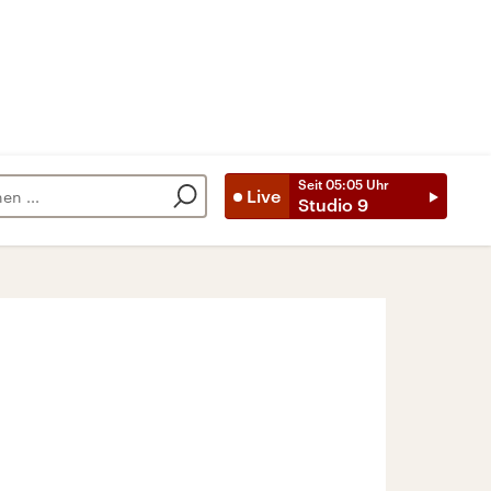
Seit
05:05
Uhr
Live
Studio 9