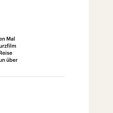
en Mal
urzfilm
„Reise
nun über