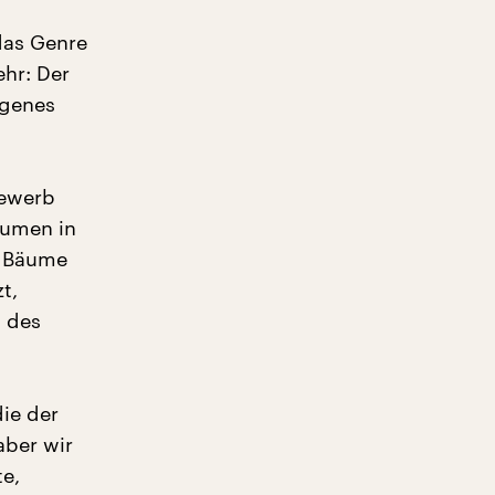
das Genre
ehr: Der
eigenes
bewerb
äumen in
: Bäume
t,
d des
die der
aber wir
te,