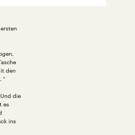
 ersten
ogen,
 Tasche
mit den
 "
 Und die
t es
d
ck ins