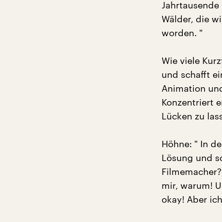
Jahrtausende
Wälder, die w
worden. "
Wie viele Kurz
und schafft e
Animation und 
Konzentriert 
Lücken zu las
Höhne: " In d
Lösung und sc
Filmemacher? 
mir, warum! U
okay! Aber ich