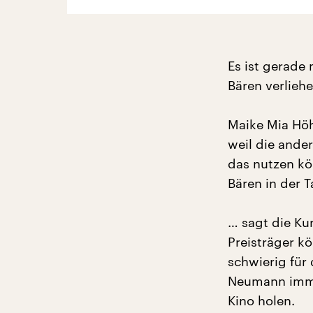
Es ist gerade 
Bären verliehe
Maike Mia Höh
weil die ande
das nutzen kön
Bären in der T
… sagt die Ku
Preisträger k
schwierig für
Neumann immer
Kino holen.