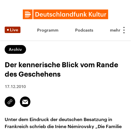
Live
Programm
Podcasts
Archiv
Der kennerische Blick vom Rande
des Geschehens
17.12.2010
Email
Link
kopieren/teilen
Unter dem Eindruck der deutschen Besatzung in
Frankreich schrieb die Irène Némirovsky „Die Familie