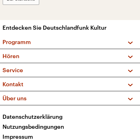
Entdecken Sie Deutschlandfunk Kultur
Programm
Vorschau und Rückschau
Hören
Sendungen und Podcasts
Livestream
Service
Musikliste
Frequenzen (UKW + DAB+)
FAQ
Kontakt
Kakadu – Das Kinderprogramm
Apps
Archiv
Hörerservice
Über uns
Newsletter
Social Media
Deutschlandradio
RSS
Datenschutzerklärung
Presse
Veranstaltungen
Nutzungsbedingungen
Karriere
Impressum
Transparenz