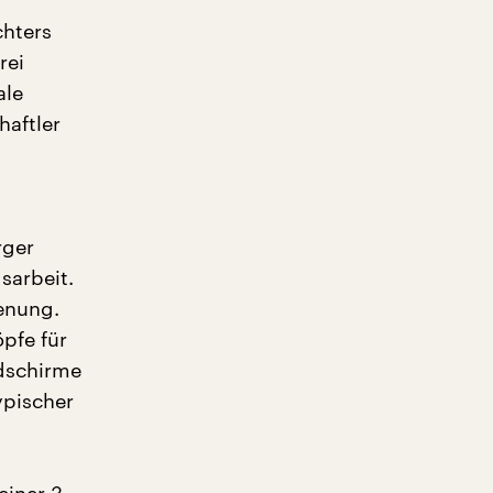
chters
rei
ale
haftler
rger
sarbeit.
enung.
pfe für
ldschirme
ypischer