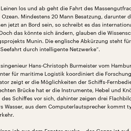
, Leinen los und ab geht die Fahrt des Massengutfra
 Ozean. Mindestens 20 Mann Besatzung, darunter d
n jetzt an Bord sein, so schreibt es das internation
 Doch das könnte sich ändern, glauben die Wissensc
sprojekts Munin. Die englische Abkürzung steht für
eefahrt durch intelligente Netzwerke“.
ftsingenieur Hans-Christoph Burmeister vom Hambu
nter für maritime Logistik koordiniert die Forschung
or zeigt er die Möglichkeiten der Schiffs-Fernbedi
 echten Brücke hat er die Instrumente, Hebel und Knö
des Schiffes vor sich, dahinter zeigen drei Flachbi
rs Wasser, aus dem Computerlautsprecher kommt t
rkehr.