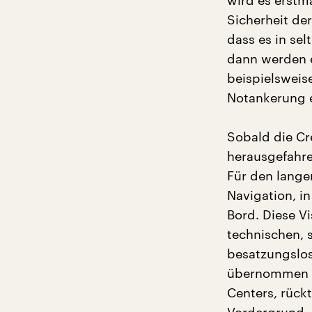
wird es erst
Sicherheit der
dass es in sel
dann werden e
beispielsweis
Notankerung e
Sobald die Cr
herausgefahren
Für den lang
Navigation, i
Bord. Diese Vi
technischen, s
besatzungslos
übernommen w
Centers, rück