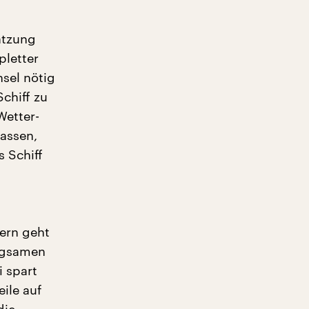
atzung
pletter
sel nötig
Schiff zu
Wetter-
lassen,
 Schiff
tern geht
ngsamen
 spart
ile auf