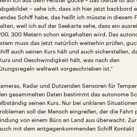
Wenn ich aus dem Fenster gucke – das Ganze ist auf 
bgebildet – sehe ich, dass ich hier jetzt backbord e
des Schiff habe, das heißt ich müsste in diesem F
alten, weil ich auf der Seekarte sehe, dass ein ausr
200, 300 Metern schon eingehalten wird. Das auto
stem muss das jetzt natürlich weiterhin prüfen, guc
hiff auch seinen Kurs hält und auch sicherstellen, d
 Kurs und Geschwindigkeit hält, was nach den
hütungsregeln weltweit vorgeschrieben ist.“
ameras, Radar und Dutzenden Sensoren für Temper
len gesammelten Daten bestimmt das autonome Sch
lbständig seinen Kurs. Nur bei unklaren Situatione
roblemen soll der Mensch eingreifen, der die Fahrt 
bindung von einem Büro an Land aus überwacht. Zur
 auch mit dem entgegenkommenden Schiff Kontakt