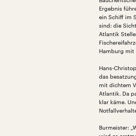
Bauchentschei
Ergebnis führ
ein Schiff im S
sind: die Sich
Atlantik Stell
Fischereifahrz
Hamburg mit d
Hans-Christop
das besatzung
mit dichtem V
Atlantik. Da p
klar käme. Un
Notfallverhalt
Burmeister: „