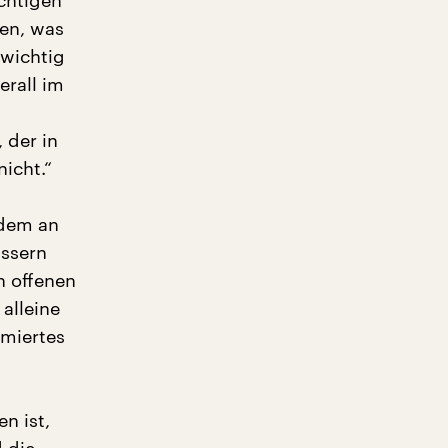
chtigen
en, was
e wichtig
erall im
 der in
icht.“
zdem an
ässern
n offenen
alleine
mmiertes
n ist,