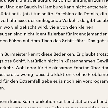
dungen, die aber aufgrund von Erfahrungen zum ri
en. Und der Bauch in Hamburg kann nicht entscheid
üdatlantik jetzt tun sollte. Es fehlen alle Details, di
tverhältnisse, der umliegende Verkehr, da gibt es üb
en wo viel gefischt wird, viele von den kleinen
eugen sind nicht identifizierbar für irgendjemanden,
en Füßen auf dem Tisch das Schiff fährt. Das geht n
h Burmeister kennt diese Bedenken. Er glaubt trot
slose Schiff. Natürlich nicht in küstennahmen Gew
erkehr. Wohl aber für die einsamen Fahrten über de
assiere so wenig, dass die Elektronik ohne Probleme 
d für den Extremfall gebe es ja noch ein vorprogra
en.
Wenn keine Kommunikation zur Landstation vorhande