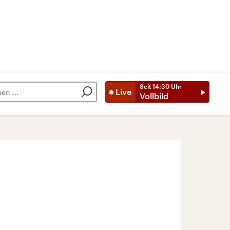
Seit
14:30
Uhr
Live
Vollbild