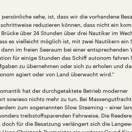
h persönliche sehe, ist, dass wir die vorhandene Bes
 schrittweise reduzieren können, dass nicht ein kom
r Brücke über 24 Stunden über drei Nautiker im Wech
ass es vielleicht möglich ist, mit zwei Nautikern ein 
e dann im freien Seeraum bei einer entsprechenden 
ation für einige Stunden das Schiff autonom fahren 
gaben zu übernehmen oder sich zu erholen und das
utonom agiert oder von Land überwacht wird.“
romantik hat der durchgetaktete Betrieb moderner
ahrt sowieso nichts mehr zu tun. Bei Massengutfrach
ßerdem zum sogenannten Slow Steaming – einer la
onders treibstoffsparenden Fahrweise. Die Reederei
 doch für die Besatzung verlängert sich die Langewe