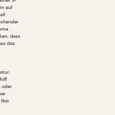
einer 3-
in auf
all
eichender
nome
ken, dass
ass das
atur,
iff
n oder
per
 Not