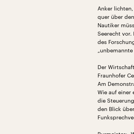
Anker lichten
quer über den
Nautiker müsse
Seerecht vor.
des Forschung
„unbemannte S
Der Wirtscha
Fraunhofer Ce
Am Demonstrat
Wie auf einer
die Steuerung 
den Blick übe
Funksprechve