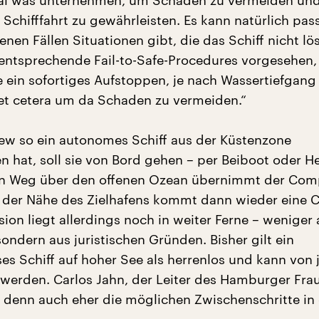
mal was unternehmen, um Schaden zu vermeiden und
 Schifffahrt zu gewährleisten. Es kann natürlich pass
tenen Fällen Situationen gibt, die das Schiff nicht lö
ntsprechende Fail-to-Safe-Procedures vorgesehen,
e ein sofortiges Aufstoppen, je nach Wassertiefgang
t cetera um da Schaden zu vermeiden.“
ew so ein autonomes Schiff aus der Küstenzone
 hat, soll sie von Bord gehen – per Beiboot oder He
en Weg über den offenen Ozean übernimmt der Com
n der Nähe des Zielhafens kommt dann wieder eine 
sion liegt allerdings noch in weiter Ferne – weniger
ondern aus juristischen Gründen. Bisher gilt ein
es Schiff auf hoher See als herrenlos und kann von
erden. Carlos Jahn, der Leiter des Hamburger Fra
t denn auch eher die möglichen Zwischenschritte in