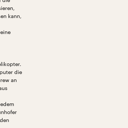
 die
ieren,
sen kann,
 eine
likopter.
puter die
Crew an
 aus
 jedem
unhofer
 den