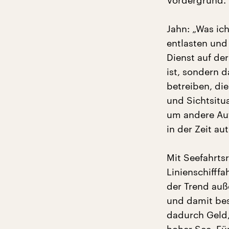
Vordergrund.
Jahn: „Was ic
entlasten und
Dienst auf de
ist, sondern d
betreiben, di
und Sichtsitu
um andere Auf
in der Zeit a
Mit Seefahrts
Linienschifff
der Trend au
und damit bes
dadurch Geld,