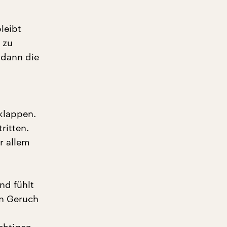
leibt
 zu
 dann die
klappen.
ritten.
r allem
nd fühlt
en Geruch