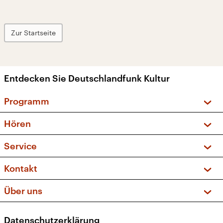
Zur Startseite
Entdecken Sie Deutschlandfunk Kultur
Programm
Vorschau und Rückschau
Hören
Sendungen und Podcasts
Livestream
Service
Musikliste
Frequenzen (UKW + DAB+)
FAQ
Kontakt
Kakadu – Das Kinderprogramm
Apps
Archiv
Hörerservice
Über uns
Newsletter
Social Media
Deutschlandradio
RSS
Datenschutzerklärung