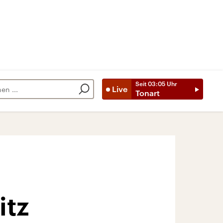
Seit
03:05
Uhr
Live
Tonart
itz