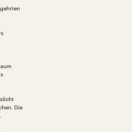
egehrten
t
rs
 kaum
ls
slicht
chen. Die
.