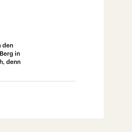
n den
Berg in
ch, denn