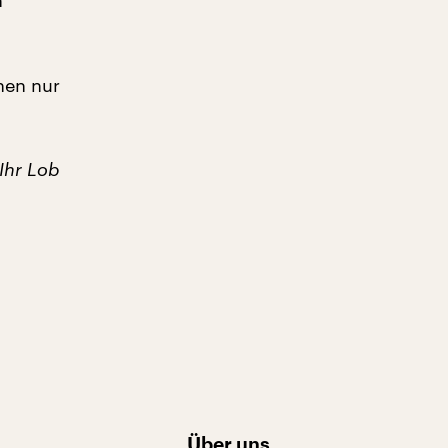
n
nen nur
 Ihr Lob
Über uns