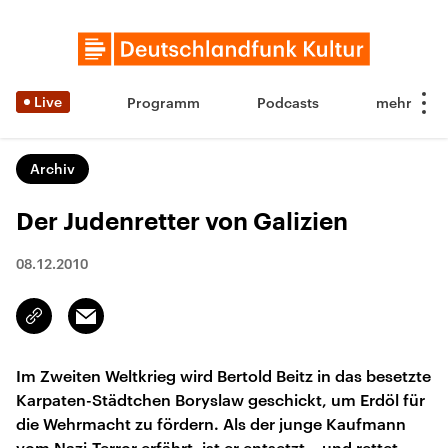
Live
Programm
Podcasts
Archiv
Der Judenretter von Galizien
08.12.2010
Email
Link
kopieren/teilen
Im Zweiten Weltkrieg wird Bertold Beitz in das besetzte
Karpaten-Städtchen Boryslaw geschickt, um Erdöl für
die Wehrmacht zu fördern. Als der junge Kaufmann
vom Nazi-Terror erfährt, ist er entsetzt – und rettet