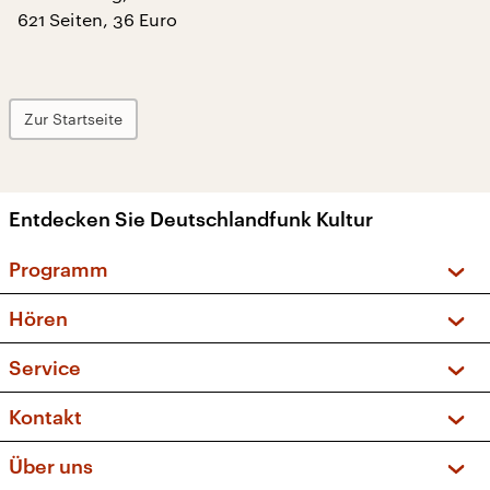
621 Seiten, 36 Euro
Zur Startseite
Entdecken Sie Deutschlandfunk Kultur
Programm
Vorschau und Rückschau
Hören
Sendungen und Podcasts
Livestream
Service
Musikliste
Frequenzen (UKW + DAB+)
FAQ
Kontakt
Kakadu – Das Kinderprogramm
Apps
Archiv
Hörerservice
Über uns
Newsletter