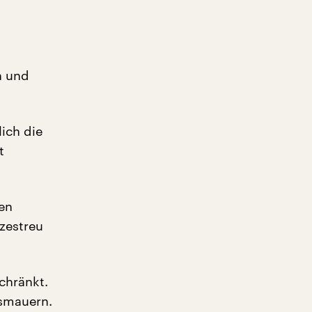
n und
ich die
t
en
tzestreu
chränkt.
ismauern.