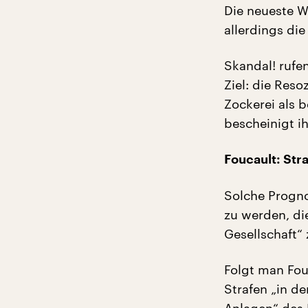
Die neueste W
allerdings die
Skandal! rufen
Ziel: die Res
Zockerei als 
bescheinigt i
Foucault: Str
Solche Progno
zu werden, di
Gesellschaft“ 
Folgt man Fou
Strafen „in de