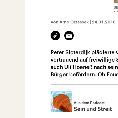
Ul
al
Von Arno Orzessek
|
24.01.2016
Link
Email
kopieren/teilen
Peter Sloterdijk plädierte 
vertrauend auf freiwillig
auch Uli Hoeneß nach sein
Bürger befördern. Ob Fou
Aus dem Podcast
Sein und Streit