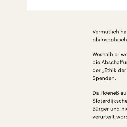
Vermutlich ha
philosophische
Weshalb er wom
die Abschaffu
der „Ethik de
Spenden.
Da Hoeneß auc
Sloterdijksch
Bürger und ni
verurteilt wor