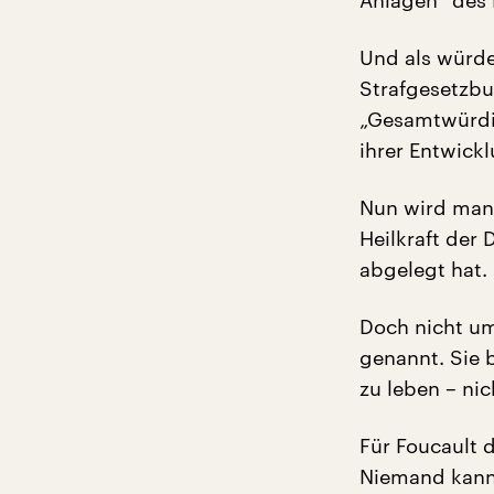
Anlagen“ des 
Und als würde
Strafgesetzbuc
„Gesamtwürdig
ihrer Entwick
Nun wird manc
Heilkraft der
abgelegt hat.
Doch nicht u
genannt. Sie 
zu leben – nic
Für Foucault 
Niemand kann 