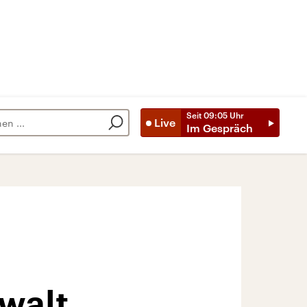
Seit
09:05
Uhr
Live
Im Gespräch
walt