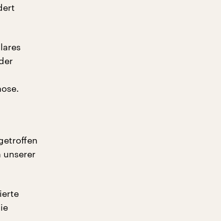
dert
lares
der
nose.
getroffen
n unserer
ierte
ie