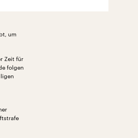
abt, um
 Zeit für
de folgen
lligen
ner
tstrafe