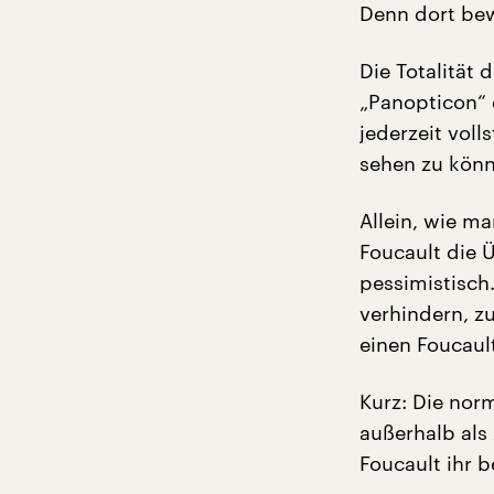
Denn dort bew
Die Totalität
„Panopticon“ d
jederzeit voll
sehen zu könn
Allein, wie m
Foucault die 
pessimistisch
verhindern, z
einen Foucaul
Kurz: Die nor
außerhalb als
Foucault ihr b