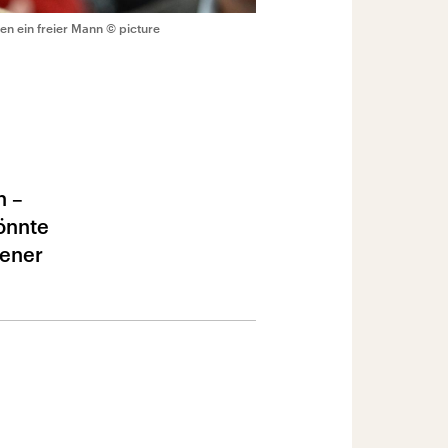
en ein freier Mann
© picture
n –
önnte
hener