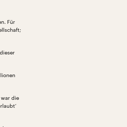
en. Für
llschaft;
dieser
llionen
 war die
rlaubt‘