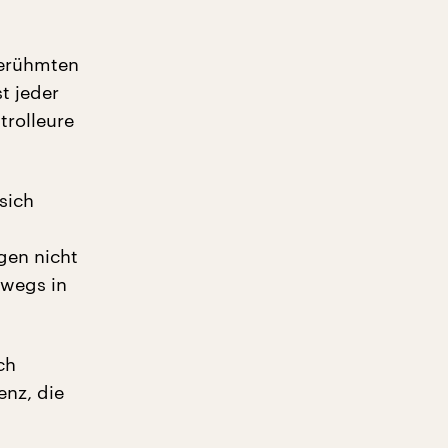
berühmten
t jeder
trolleure
sich
gen nicht
swegs in
ch
enz, die