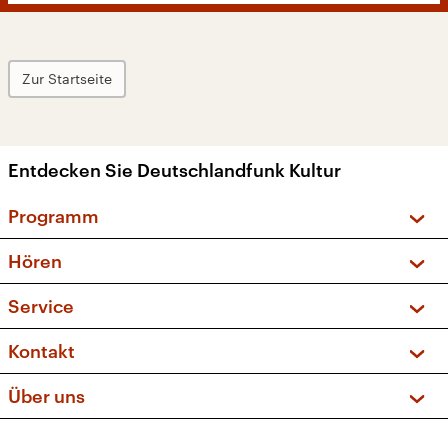
Zur Startseite
Entdecken Sie Deutschlandfunk Kultur
Programm
Vorschau und Rückschau
Hören
Sendungen und Podcasts
Livestream
Service
Musikliste
Frequenzen (UKW + DAB+)
FAQ
Kontakt
Kakadu – Das Kinderprogramm
Apps
Archiv
Hörerservice
Über uns
Newsletter
Social Media
Deutschlandradio
RSS