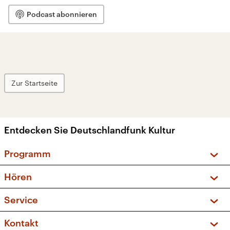
Podcast abonnieren
Zur Startseite
Entdecken Sie Deutschlandfunk Kultur
Programm
Vorschau und Rückschau
Hören
Sendungen und Podcasts
Livestream
Service
Musikliste
Frequenzen (UKW + DAB+)
FAQ
Kontakt
Kakadu – Das Kinderprogramm