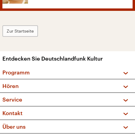
Zur Startseite
Entdecken Sie Deutschlandfunk Kultur
Programm
Vorschau und Rückschau
Hören
Sendungen und Podcasts
Livestream
Service
Musikliste
Frequenzen (UKW + DAB+)
FAQ
Kontakt
Kakadu – Das Kinderprogramm
Apps
Archiv
Hörerservice
Über uns
Newsletter
Social Media