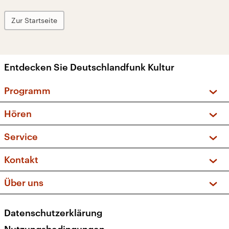
Zur Startseite
Entdecken Sie Deutschlandfunk Kultur
Programm
Vorschau und Rückschau
Hören
Sendungen und Podcasts
Livestream
Service
Musikliste
Frequenzen (UKW + DAB+)
FAQ
Kontakt
Kakadu – Das Kinderprogramm
Apps
Archiv
Hörerservice
Über uns
Newsletter
Social Media
Deutschlandradio
RSS
Datenschutzerklärung
Presse
Veranstaltungen