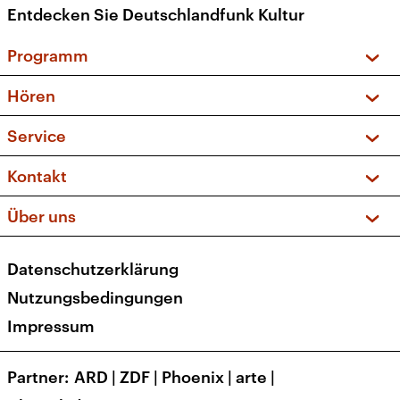
Entdecken Sie Deutschlandfunk Kultur
Programm
Vorschau und Rückschau
Hören
Sendungen und Podcasts
Livestream
Service
Musikliste
Frequenzen (UKW + DAB+)
FAQ
Kontakt
Kakadu – Das Kinderprogramm
Apps
Archiv
Hörerservice
Über uns
Newsletter
Social Media
Deutschlandradio
RSS
Datenschutzerklärung
Presse
Veranstaltungen
Nutzungsbedingungen
Karriere
Impressum
Transparenz
Korrekturen und Richtigstellungen
Partner
ARD
|
ZDF
|
Phoenix
|
arte
|
Barrierefreiheit