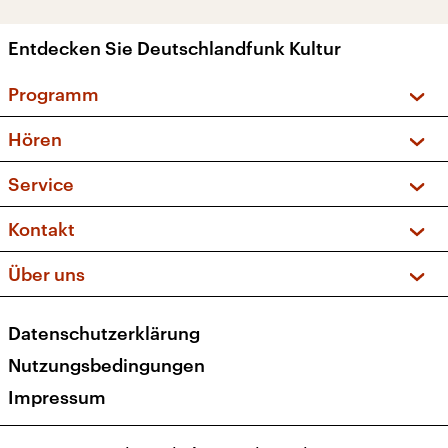
Entdecken Sie Deutschlandfunk Kultur
Programm
Vorschau und Rückschau
Hören
Sendungen und Podcasts
Livestream
Service
Musikliste
Frequenzen (UKW + DAB+)
FAQ
Kontakt
Kakadu – Das Kinderprogramm
Apps
Archiv
Hörerservice
Über uns
Newsletter
Social Media
Deutschlandradio
RSS
Datenschutzerklärung
Presse
Veranstaltungen
Nutzungsbedingungen
Karriere
Impressum
Transparenz
Korrekturen und Richtigstellungen