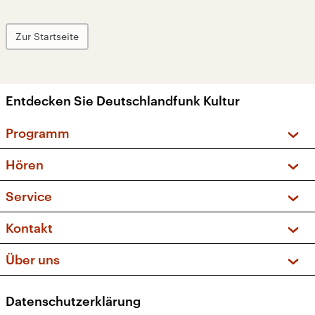
Zur Startseite
Entdecken Sie Deutschlandfunk Kultur
Programm
Vorschau und Rückschau
Hören
Sendungen und Podcasts
Livestream
Service
Musikliste
Frequenzen (UKW + DAB+)
FAQ
Kontakt
Kakadu – Das Kinderprogramm
Apps
Archiv
Hörerservice
Über uns
Newsletter
Social Media
Deutschlandradio
RSS
Datenschutzerklärung
Presse
Veranstaltungen