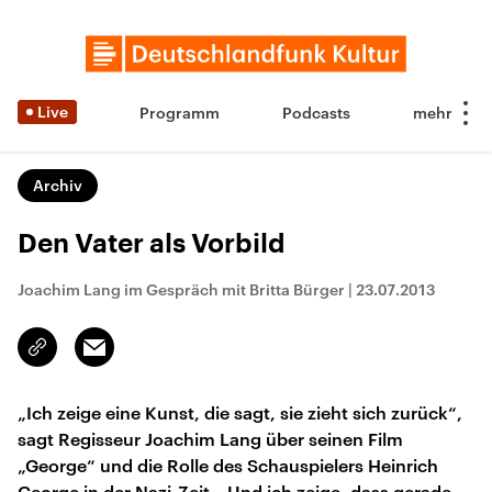
Live
Programm
Podcasts
Archiv
Den Vater als Vorbild
Joachim Lang im Gespräch mit Britta Bürger
|
23.07.2013
Email
Link
kopieren/teilen
„Ich zeige eine Kunst, die sagt, sie zieht sich zurück“,
sagt Regisseur Joachim Lang über seinen Film
„George“ und die Rolle des Schauspielers Heinrich
George in der Nazi-Zeit. „Und ich zeige, dass gerade