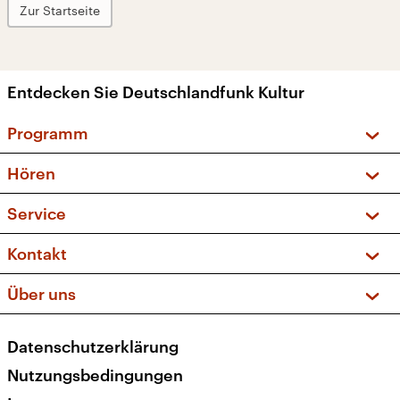
Zur Startseite
Entdecken Sie Deutschlandfunk Kultur
Programm
Vorschau und Rückschau
Hören
Sendungen und Podcasts
Livestream
Service
Musikliste
Frequenzen (UKW + DAB+)
FAQ
Kontakt
Kakadu – Das Kinderprogramm
Apps
Archiv
Hörerservice
Über uns
Newsletter
Social Media
Deutschlandradio
RSS
Datenschutzerklärung
Presse
Veranstaltungen
Nutzungsbedingungen
Karriere