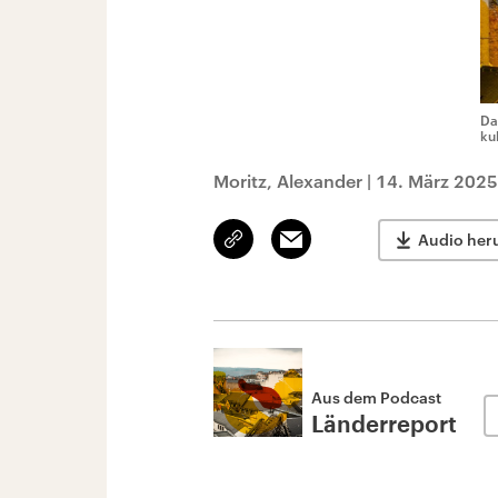
Da
ku
Moritz, Alexander
|
14. März 2025
Link
Email
Audio her
kopieren/teilen
Aus dem Podcast
Länderreport