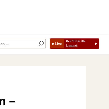
Seit
10:05
Uhr
Live
Lesart
m –