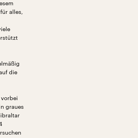
diesem
ür alles,
iele
rstützt
gelmäßig
auf die
 vorbei
in graues
ibraltar
4
ersuchen