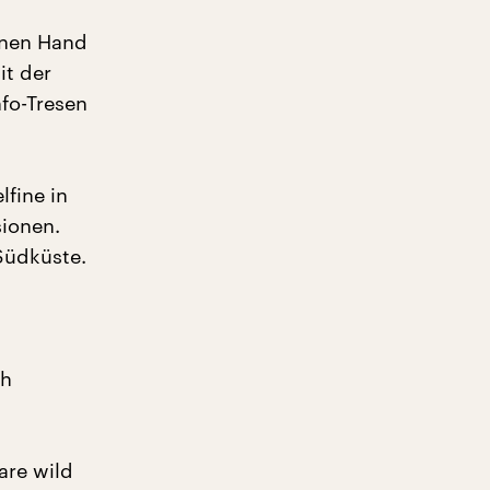
einen Hand
it der
nfo-Tresen
lfine in
sionen.
Südküste.
ch
are wild