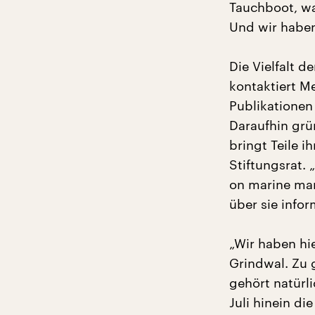
Tauchboot, wa
Und wir habe
Die Vielfalt d
kontaktiert M
Publikationen
Daraufhin grü
bringt Teile 
Stiftungsrat. 
on marine mam
über sie infor
„Wir haben hi
Grindwal. Zu
gehört natürl
Juli hinein di