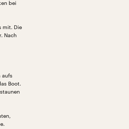
ken bei
 mit. Die
r. Nach
 aufs
das Boot.
 staunen
nten,
e.