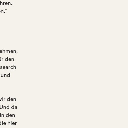
hren.
n.“
nehmen,
ür den
esearch
 und
wir den
 Und da
in den
ie hier