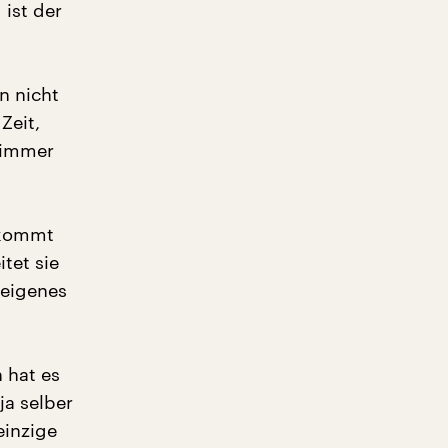
ist der
n nicht
Zeit,
t immer
n kommt
tet sie
 eigenes
 hat es
ja selber
einzige