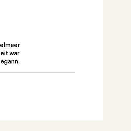
telmeer
Zeit war
begann.