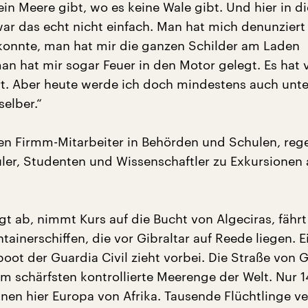
ein Meere gibt, wo es keine Wale gibt. Und hier in 
r das echt nicht einfach. Man hat mich denunziert f
onnte, man hat mir die ganzen Schilder am Laden
an hat mir sogar Feuer in den Motor gelegt. Es hat v
t. Aber heute werde ich doch mindestens auch unte
elber.“
ren Firmm-Mitarbeiter in Behörden und Schulen, re
r, Studenten und Wissenschaftler zu Exkursionen 
egt ab, nimmt Kurs auf die Bucht von Algeciras, fährt
ainerschiffen, die vor Gibraltar auf Reede liegen. E
ot der Guardia Civil zieht vorbei. Die Straße von G
am schärfsten kontrollierte Meerenge der Welt. Nur 1
nnen hier Europa von Afrika. Tausende Flüchtlinge v