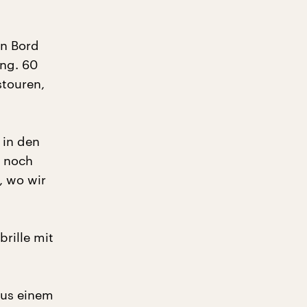
an Bord
ung. 60
stouren,
 in den
r noch
, wo wir
brille mit
 aus einem