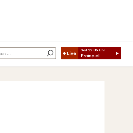
Seit
22:05
Uhr
Live
Freispiel