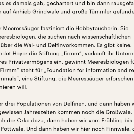
s es damals gab, gechartert und bin dann rausgefa
n auf Anhieb Grindwale und große Tümmler gefunde
er Meeressäuger fasziniert die Hobbytaucherin. Sie
eeresbiologen, die suchen nach wissenschaftlichen
 über die Wal- und Delfinvorkommen. Es gibt keine.
ndet Heyer die Stiftung „firmm“, verkauft ihr Unter
ihres Privatvermögens ein, gewinnt Meeresbiologen f
„Firmm“ steht für „Foundation for information and r
mals“, eine Stiftung, die Meeressäuger erforschen
mieren will.
er drei Populationen von Delfinen, und dann haben 
 gewissen Jahreszeiten kommen noch die Großwale.
ich der Orka dazu, dann haben wir vom Frühling bis 
e Pottwale. Und dann haben wir hier noch Finnwale, d