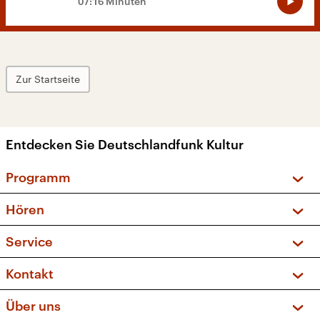
07:16 Minuten
Zur Startseite
Entdecken Sie Deutschlandfunk Kultur
Programm
Vorschau und Rückschau
Hören
Sendungen und Podcasts
Livestream
Service
Musikliste
Frequenzen (UKW + DAB+)
FAQ
Kontakt
Kakadu – Das Kinderprogramm
Apps
Archiv
Hörerservice
Über uns
Newsletter