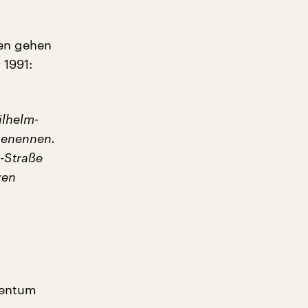
en gehen
 1991:
ilhelm-
benennen.
-Straße
ren
ßentum