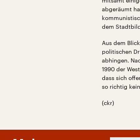
mitsamt einig
abgeräumt hat
kommunistisch
dem Stadtbil
Aus dem Blic
politischen D
abhingen. Nac
1990 der Weste
dass sich off
so richtig kei
(ckr)