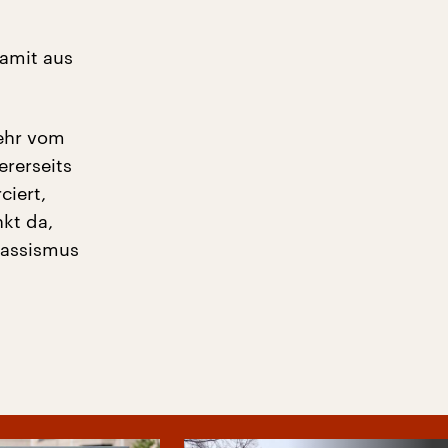
amit aus
ehr vom
rerseits
ciert,
nkt da,
Rassismus