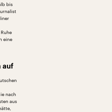
lb bis
urnalist
liner
n Ruhe
h eine
 auf
eutschen
die nach
sten aus
ätte,