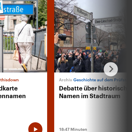
arthisdown
Geschichte auf dem Prüfstan
dkarte
Debatte über historische
aßennamen
Namen im Stadtraum
18:47 Minuten