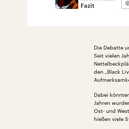
Fazit
Die Debatte u
Seit vielen J
Nettelbeckpl
den „Black Liv
Aufmerksamke
Dabei könnten
Jahren wurden
Ost- und West
hießen viele 