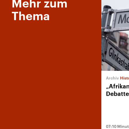
Mehr zum
Thema
Histo
„Afrika
Debatte
07:10 Minu