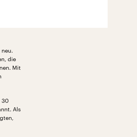
 neu.
n, die
nen. Mit
n
r 30
nnt. Als
gten,