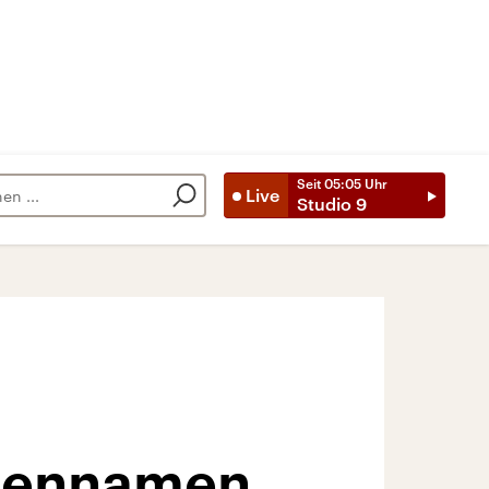
Seit
05:05
Uhr
Live
Studio 9
aßennamen