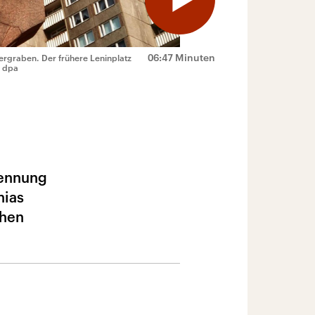
06:47 Minuten
rgraben. Der frühere Leninplatz
/ dpa
nennung
hias
chen