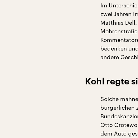
Im Unterschie
zwei Jahren i
Matthias Dell
Mohrenstraße 
Kommentatoren
bedenken und d
andere Geschi
Kohl regte 
Solche mahne
bürgerlichen 
Bundeskanzler
Otto Grotewoh
dem Auto gesp