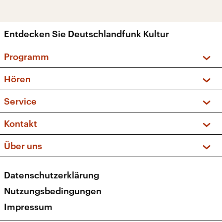
Entdecken Sie Deutschlandfunk Kultur
Programm
Vorschau und Rückschau
Hören
Sendungen und Podcasts
Livestream
Service
Musikliste
Frequenzen (UKW + DAB+)
FAQ
Kontakt
Kakadu – Das Kinderprogramm
Apps
Archiv
Hörerservice
Über uns
Newsletter
Social Media
Deutschlandradio
RSS
Datenschutzerklärung
Presse
Veranstaltungen
Nutzungsbedingungen
Karriere
Impressum
Transparenz