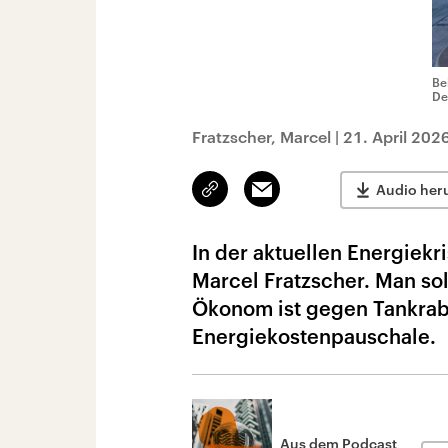
Be
De
Fratzscher, Marcel
|
21. April 202
Link
Email
Audio her
kopieren/teilen
In der aktuellen Energiekri
Marcel Fratzscher. Man so
Ökonom ist gegen Tankraba
Energiekostenpauschale.
Aus dem Podcast