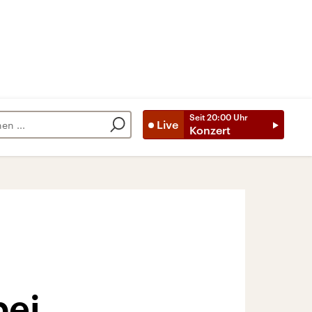
Seit
20:00
Uhr
Live
Konzert
bei